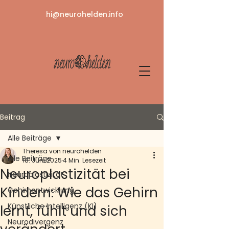
hi@neurohelden.info
Beitrag
Alle Beiträge
Theresa von neurohelden
Alle Beiträge
18. Juni 2025
4 Min. Lesezeit
Neuroplastizität bei
Neuroplastizität
Kindern: Wie das Gehirn
Gehirnentwicklung
Künstliche Intelligenz (KI)
lernt, fühlt und sich
Neurodivergenz