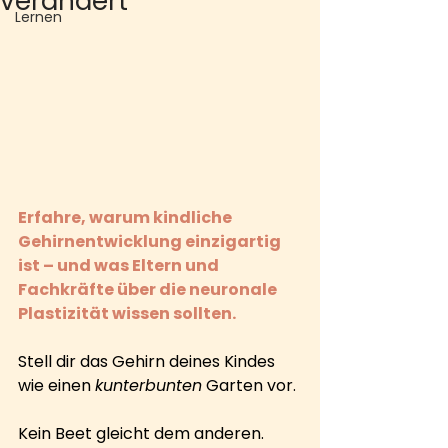
verändert
Lernen
Erfahre, warum kindliche 
Gehirnentwicklung einzigartig 
ist – und was Eltern und 
Fachkräfte über die neuronale 
Plastizität wissen sollten.
Stell dir das Gehirn deines Kindes 
wie einen 
kunterbunten
 Garten vor.
Kein Beet gleicht dem anderen. 