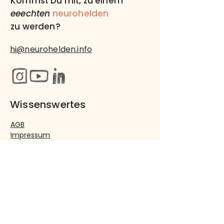
Kommst Du mit, zu einem
eeechten
neurohelden
zu werden?
hi@neurohelden.info
Wissenswertes
AGB
Impressum
Datenschutz
Wichtige Links
Über uns
Neurowissen
Kontakt