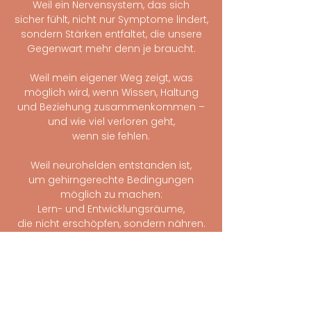
Weil ein Nervensystem, das sich
sicher fühlt, nicht nur Symptome lindert,
sondern Stärken entfaltet, die unsere
Gegenwart mehr denn je braucht.
Weil mein eigener Weg zeigt, was
möglich wird, wenn Wissen, Haltung
und Beziehung zusammenkommen –
und wie viel verloren geht,
wenn sie fehlen.
Weil neurohelden entstanden
ist,
um gehirngerechte Bedingungen
möglich zu machen:
Lern- und Entwicklungsräume,
die nicht erschöpfen, sondern nähren.
In denen Kinder
wachsen dürfen,
einzigartig, in ihrem Tempo – wie jedes
kluge Köpfchen geschaffen ist.
​​Was wir heute säen, trägt, was morgen