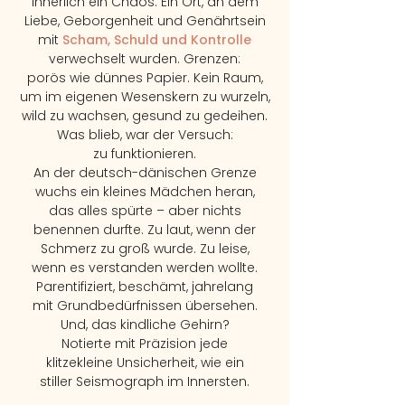
innerlich ein Chaos. Ein Ort, an dem
Liebe, Geborgenheit
und Genährtsein
mit
Scham, Schuld und Kontrolle
verwechselt wurden. Grenzen:
porös wie dünnes Papier. Kein Raum,
um im eigenen Wesenskern zu wurzeln,
wild zu wachsen,
gesund zu gedeihen.
Was blieb,
war der Versuch:
zu funktionieren.
An der deutsch-dänischen Grenze
wuchs ein kleines Mädchen heran,
da
s alles spürte – aber nichts
benennen durfte. Zu laut, wenn der
Schmerz
zu groß wurde. Zu leise,
wenn es verstanden werden wollte.
Parentifiziert, beschämt, jahrelang
mit Grundbedürfnissen übersehen.
Und, das kindliche Gehirn?
Notierte mit Präzision jede
klitzekleine Unsicherheit, wie ein
stiller Seismograph
im Innersten.