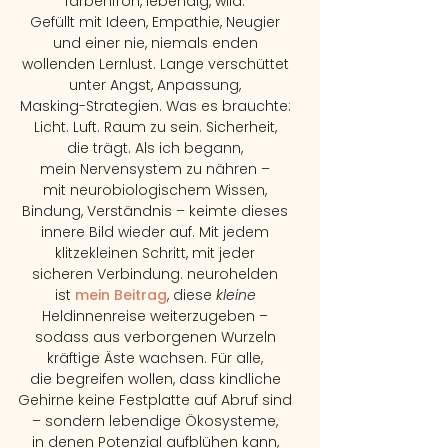
farbenfroh, lebendig, wild.
Gefüllt mit Ideen, Empathie, Neugier
und einer nie, niemals enden
wollenden Lernlust. Lange verschüttet
unter Angst, Anpassung,
Masking-Strategien. Was es brauchte:
Licht. Luft. Raum zu sein. Sicherheit,
die trägt. Als ich begann,
mein Nervensystem zu nähren –
mit neurobiologi
schem Wissen,
Bindung, Verständnis – keimte dieses
innere Bild wieder auf. Mit jedem
klitzekleinen Schritt,
mit jeder
sicheren Verbindung. neurohelden
ist
mein Beitrag
,
diese
kleine
Heldinnenreise weiterzugeben –
sodass aus verborgenen Wurzeln
kräftige Äste wachsen. Für alle,
die begreifen wollen, dass kindliche
Gehirne keine Festplatte auf Abruf sind
– sondern lebendige Ökosysteme,
in denen Potenzial aufblühen kann,