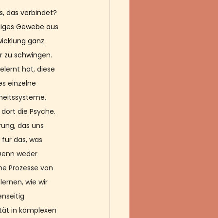
s, das verbindet? 
ndiges Gewebe aus 
wicklung ganz 
r zu schwingen. 
lernt hat, diese 
s einzelne 
heitssysteme, 
dort die Psyche. 
rung, das uns 
für das, was 
 Denn weder 
he Prozesse von 
ernen, wie wir 
nseitig 
ität in komplexen 