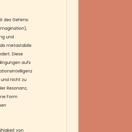
t des Gehirns: 
magination), 
ng und 
als metastabile 
dert. Diese 
Bedingungen aufs 
tionsintelligenz 
 und nicht zu 
ler Resonanz, 
eine Form 
hen 
ähigkeit von 