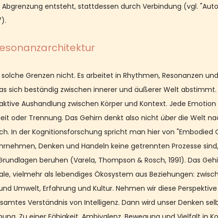
 Abgrenzung entsteht, stattdessen durch Verbindung (vgl. "Auto
). 
Resonanzarchitektur
t solche Grenzen nicht. Es arbeitet in Rhythmen, Resonanzen un
das sich beständig zwischen innerer und äußerer Welt abstimmt.
ktive Aushandlung zwischen Körper und Kontext. Jede Emotion e
it oder Trennung. Das Gehirn denkt also nicht 
über
 die Welt na
rch. In der Kognitionsforschung spricht man hier von "Embodied C
ahrnehmen, Denken und Handeln keine getrennten Prozesse sind,
rundlagen beruhen (Varela, Thompson & Rosch, 1991). Das Gehir
rale, vielmehr als lebendiges Ökosystem aus Beziehungen: zwis
nd Umwelt, Erfahrung und Kultur. Nehmen wir diese Perspektive 
samtes Verständnis von Intelligenz. Dann wird unser Denken selb
ng. Zu einer Fähigkeit, Ambivalenz, Bewegung und Vielfalt in K