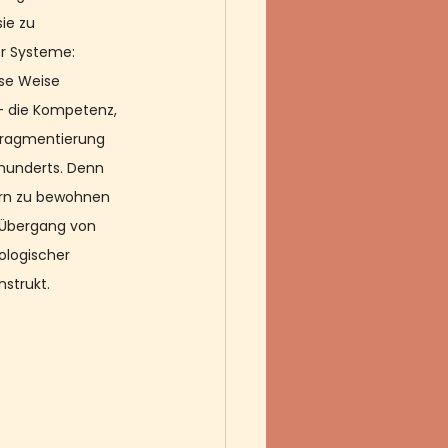
ie zu 
r Systeme: 
ese Weise 
 – die Kompetenz, 
 Fragmentierung 
rhunderts. Denn 
ern zu bewohnen 
n Übergang von 
ologischer 
nstrukt. 