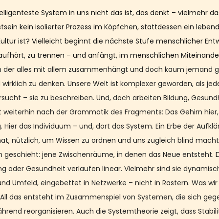
lligenteste System in uns nicht das ist, das denkt – vielmehr da
sein kein isolierter Prozess im Köpfchen, stattdessen ein lebe
ultur ist? Vielleicht beginnt die nächste Stufe menschlicher Ent
aufhört, zu trennen – und anfängt, im menschlichen Miteinande
, in der alles mit allem zusammenhängt und doch kaum jemand ge
irklich zu denken. Unsere Welt ist komplexer geworden, als jede
sucht – sie zu beschreiben. Und, doch arbeiten Bildung, Gesund
t weiterhin nach der Grammatik des Fragments: Das Gehirn hier, 
g. Hier das Individuum – und, dort das System. Ein Erbe der Aufklä
t, nützlich, um Wissen zu ordnen und uns zugleich blind macht 
en geschieht: jene Zwischenräume, in denen das Neue entsteht.
ng oder Gesundheit verlaufen linear. Vielmehr sind sie dynamisc
d Umfeld, eingebettet in Netzwerke – nicht in Rastern. Was wir l
. All das entsteht im Zusammenspiel von Systemen, die sich gege
hrend reorganisieren. Auch die Systemtheorie zeigt, dass Stabil