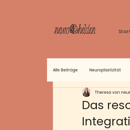
Star
Alle Beiträge
Neuroplastizität
Theresa von neu
Das res
Integrat