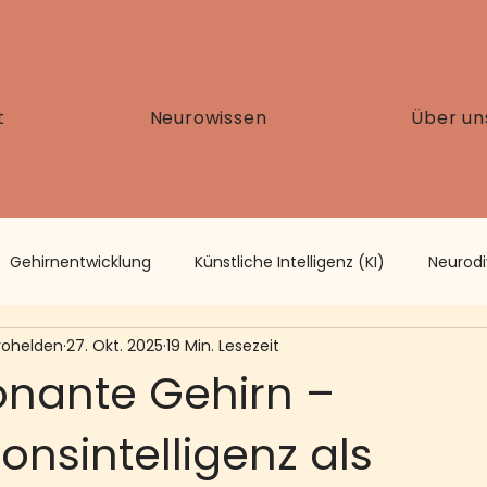
t
Neurowissen
Über un
Gehirnentwicklung
Künstliche Intelligenz (KI)
Neurod
rohelden
27. Okt. 2025
19 Min. Lesezeit
onante Gehirn –
ionsintelligenz als