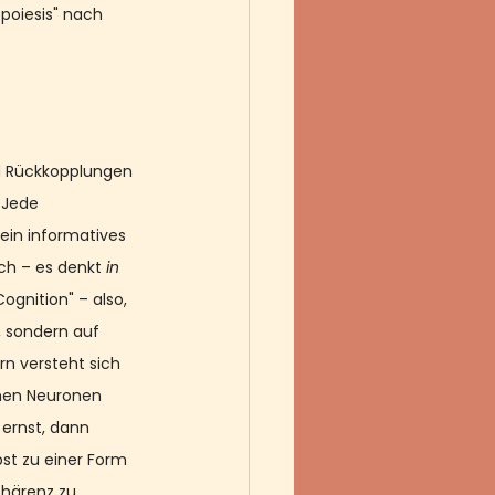
poiesis" nach 
d Rückkopplungen 
 Jede 
in informatives 
ch – es denkt 
in
ognition" – also, 
 sondern auf 
n versteht sich 
chen Neuronen 
ernst, dann 
st zu einer Form 
ohärenz zu 