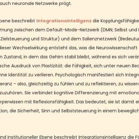
s auch neuronale Netzwerke prägt.
Ebene beschreibt 
Integrationsintelligenz
 die Kopplungsfähigkei
mung zwischen dem Default-Mode-Netzwerk (DMN; Selbst und I
Zielsteuerung und Struktur) und dem Salienznetzwerk (Bedeutu
dieser Wechselwirkung entsteht das, was die Neurowissenschaft 
n Zustand, in dem das Gehirn stabil bleibt, während es sich verän
logische Ausdruck von Plastizität: die Fähigkeit, sich unter neuen 
ne Identität zu verlieren. Psychologisch manifestiert sich Integra
ranz – also, gleichzeitig zu fühlen und zu reflektieren, zu wissen
zuzuhören. Sie verbindet kognitive Differenzierung mit emotiona
örperwissen mit Reflexionsfähigkeit. Das bedeutet, sie ist damit 
ion, die Sicherheit, Sinn und Selbststeuerung in einem beweglic
 und institutioneller Ebene beschreibt Integrationsintelligenz die F